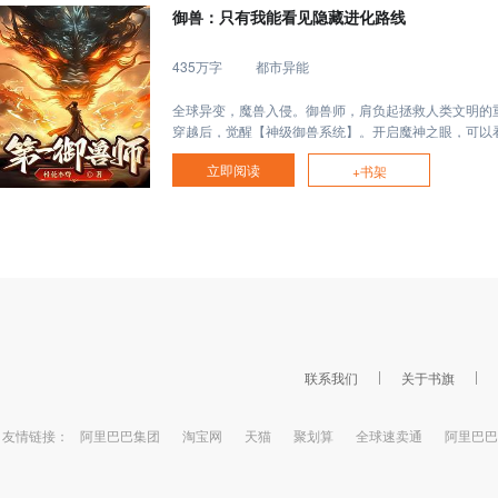
御兽：只有我能看见隐藏进化路线
435万字
都市异能
全球异变，魔兽入侵。御兽师，肩负起拯救人类文明的
穿越后，觉醒【神级御兽系统】。开启魔神之眼，可以
隐藏进化路线、激活隐藏血脉、开启无限进化……哈士
立即阅读
+书架
修罗狼！小精灵，变异十二翼炽天使！孵化龙蛋，召唤
龙！……多年后。肖星宇身边上古神兽环绕，混沌天元
王、冥府夜麒麟、弑神堕天使……身为龙国最强御兽师
神兽大军踏碎山河，统治寰宇，将宇宙万族踩在脚下！
联系我们
关于书旗
友情链接：
阿里巴巴集团
淘宝网
天猫
聚划算
全球速卖通
阿里巴巴