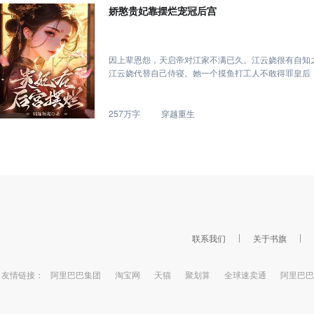
娇憨贵妃靠摆烂宠冠后宫
因上辈恩怨，天启帝对江家不满已久。江云娆很有自知
江云娆代替自己侍寝。她一个摸鱼打工人不敢得罪皇后
娆却不干了：皇上后宫佳丽三千，为何今日又是臣妾啊
旁人，与他不过帝王嫔妃之间的一场游戏时，孤傲帝王
257万字
穿越重生
联系我们
关于书旗
友情链接：
阿里巴巴集团
淘宝网
天猫
聚划算
全球速卖通
阿里巴巴