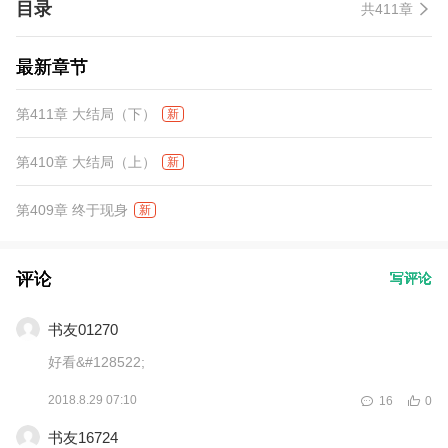
目录
共411章
啊。”“……”
最新章节
第411章 大结局（下）
新
第410章 大结局（上）
新
第409章 终于现身
新
评论
写评论
书友01270
好看&#128522;
2018.8.29 07:10
16
0
书友16724