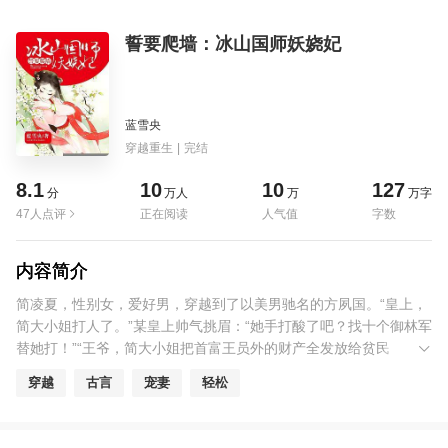
誓要爬墙：冰山国师妖娆妃
蓝雪央
穿越重生
|
完结
8.1
10
10
127
分
万人
万
万字
47人点评
正在阅读
人气值
字数
内容简介
简凌夏，性别女，爱好男，穿越到了以美男驰名的方夙国。“皇上，
简大小姐打人了。”某皇上帅气挑眉：“她手打酸了吧？找十个御林军
替她打！”“王爷，简大小姐把首富王员外的财产全发放给贫民
了。”某王爷冰山脸：“简丫头这事做的不干净利落，王员外在西郊还
穿越
古言
宠妻
轻松
有几处府邸，金银珠宝全给她送去。”只是……这少年是怎么回事，
比她小三岁，身高居然八尺，还敢吃她豆腐！什么地咚壁咚床咚全
都换着来！“小兔崽子，姐姐今天就好好教你如何做人！”“做人？好