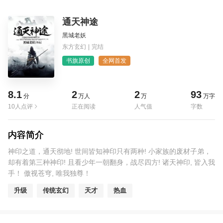
通天神途
黑城老妖
东方玄幻
|
完结
书旗原创
全网首发
8.1
2
2
93
分
万人
万
万字
10人点评
正在阅读
人气值
字数
内容简介
神印之道，通天彻地! 世间皆知神印只有两种! 小家族的废材子弟，
却有着第三种神印! 且看少年一朝翻身，战尽四方! 诸天神印, 皆入我
手！ 傲视苍穹, 唯我独尊！
升级
传统玄幻
天才
热血