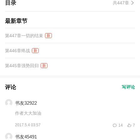
目录
共447章
最新章节
第447章一切的结束
新
第446章终战
新
第445章强势回归
新
评论
写评论
书友32922
作者大大加油
2017.5.4 03:57
14
7
书友45491