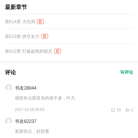
最新章节
第514章 大结局
新
第513章 拼尽全力
新
第512章 打破超然的状态
新
评论
写评论
书友28044
感觉有点跟辰东的差不多，叶凡
2017.10.18 20:53
15
1
书友62237
更新快点，好想看