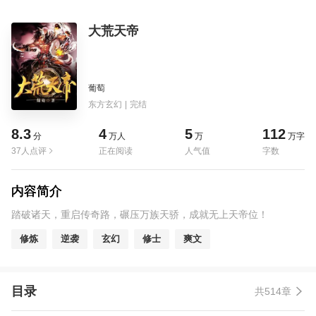
大荒天帝
葡萄
东方玄幻
|
完结
8.3
4
5
112
分
万人
万
万字
37人点评
正在阅读
人气值
字数
内容简介
踏破诸天，重启传奇路，碾压万族天骄，成就无上天帝位！
修炼
逆袭
玄幻
修士
爽文
目录
共514章