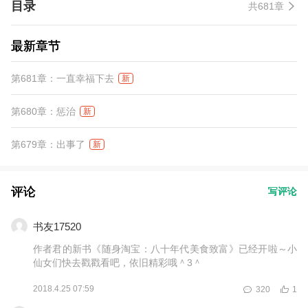
目录
共681章
最新章节
第681章：一直幸福下去
新
第680章：惩治
新
第679章：出事了
新
评论
写评论
书友17520
作者君的新书《随身淘宝：八十年代美食致富》已经开啦～小
仙女们快去戳戳看吧，依旧精彩哦＾3＾
2018.4.25 07:59
320
1