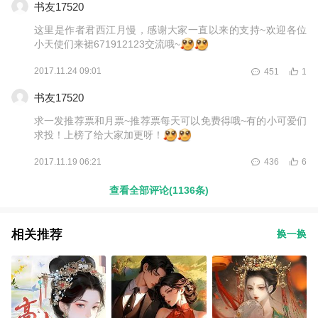
书友17520
这里是作者君西江月慢，感谢大家一直以来的支持~欢迎各位
小天使们来裙671912123交流哦~
2017.11.24 09:01
451
1
书友17520
求一发推荐票和月票~推荐票每天可以免费得哦~有的小可爱们
求投！上榜了给大家加更呀！
2017.11.19 06:21
436
6
查看全部评论(1136条)
相关推荐
换一换