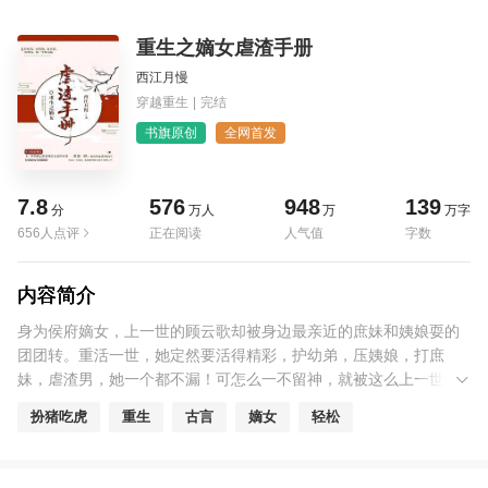
重生之嫡女虐渣手册
西江月慢
穿越重生
|
完结
书旗原创
全网首发
7.8
576
948
139
分
万人
万
万字
656人点评
正在阅读
人气值
字数
内容简介
身为侯府嫡女，上一世的顾云歌却被身边最亲近的庶妹和姨娘耍的
团团转。重活一世，她定然要活得精彩，护幼弟，压姨娘，打庶
妹，虐渣男，她一个都不漏！可怎么一不留神，就被这么上一世几
乎没有交集的妖孽摄政王殿下给缠上了？
扮猪吃虎
重生
古言
嫡女
轻松