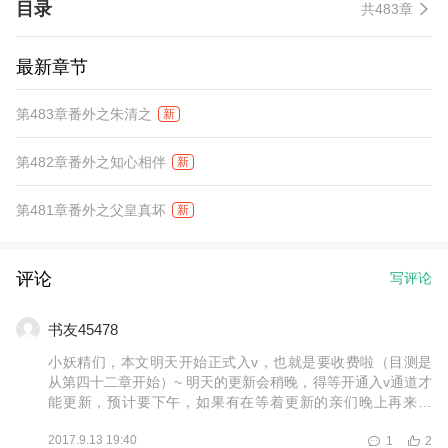
目录
共483章
最新章节
第483章番外之朱清之
新
第482章番外之知心相伴
新
第481章番外之父皇真坏
新
评论
写评论
书友45478
小妖精们，本文明天开始正式入v，也就是要收费啦（目测是
从第四十二章开始）~ 明天的更新会稍晚，得等开通入v通道才
能更新，预计要下午，如果有在等着更新的亲们晚上再来看
吧。 由于存稿不多，很惭愧不能像其他作者那样几万几万的砸
2017.9.13 19:40
1
2
稿子，不过我会在入v后尽量多更的，作者菌正握紧小拳头加