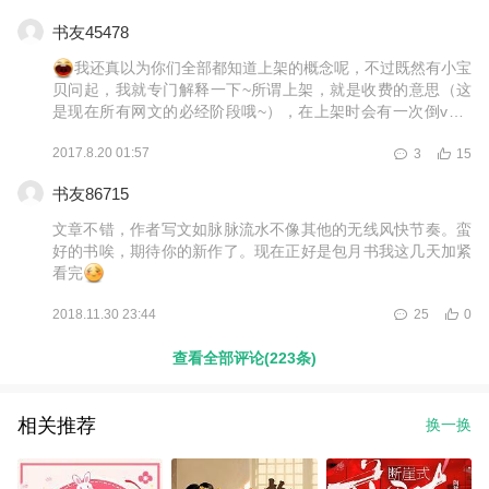
油！ 我造文文收费后会有亲们离开，不过我想挽留下你们，因
书友45478
为订阅的价格真的很便宜，而且有各种渠道送书券（详情见我
另外一个书评），还会限时免费，很划算的！ 这本书倾注了我
我还真以为你们全部都知道上架的概念呢，不过既然有小宝
不少心血，感觉像是创造出了一个全新的世界，让我觉得很有
贝问起，我就专门解释一下~所谓上架，就是收费的意思（这
趣且乐此不彼，希望看书的你们能跟我有一样的感受，更希望
是现在所有网文的必经阶段哦~），在上架时会有一次倒v（v
你们能跟我一起走到最后，鞠躬拜谢~
代表VIP章节），意思就是原来不收费的某些章节，在上架后
2017.8.20 01:57
3
15
也会变得开始收费。然后，上架以后的后续章节就全部不是免
费的了，价格视用户等级而来，不过我自己也有在看书，一章
书友86715
大概也就一毛钱的样子。每章两千字，只收一毛钱，其实真的
是很便宜很便宜的白菜价了。哪怕随便一块西瓜的钱，都能看
文章不错，作者写文如脉脉流水不像其他的无线风快节奏。蛮
十章呢！不过尽管价格便宜，我想依然会有小宝贝拿不出来或
好的书唉，期待你的新作了。现在正好是包月书我这几天加紧
者不愿意拿，可这都没关系，书~旗这个平台真的很大方，每
看完
日签到就可以得到2-3书券，而书券可以订阅任何章节。（随
便告诉你们，用书券订阅作者菌是没有任何收入的，等于你们
2018.11.30 23:44
25
0
没花钱作者菌也就什么都没有）只有一点，书券不设找零，如
果小宝贝花2书券去订阅一章，本来只需1个书券，但是系统会
查看全部评论(223条)
收取2书券。另外签到满一个月，到月底会送50书券，依然可
以用来订阅。呜，还有小宝贝们都是淘~宝用户不？在个人中
心那里有个淘气值，根据淘气值不同，每日可以得到不同书券
相关推荐
换一换
的奖励，淘气值高的还能免费赠送包月。当然，前提是得将淘
~宝账户跟书~旗绑定。说到包月，这是一个类似于会员的功
能，可以免费看本站所有包月的书，庶女妖后这本后期也会变