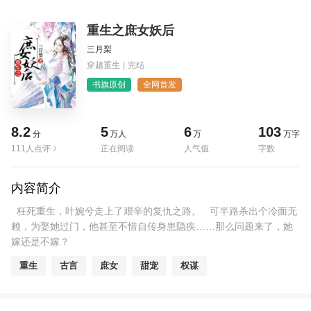
重生之庶女妖后
三月梨
穿越重生
|
完结
书旗原创
全网首发
8.2
5
6
103
分
万人
万
万字
111人点评
正在阅读
人气值
字数
内容简介
枉死重生，叶婉兮走上了艰辛的复仇之路。 可半路杀出个冷面无
赖，为娶她过门，他甚至不惜自传身患隐疾……那么问题来了，她
嫁还是不嫁？
重生
古言
庶女
甜宠
权谋