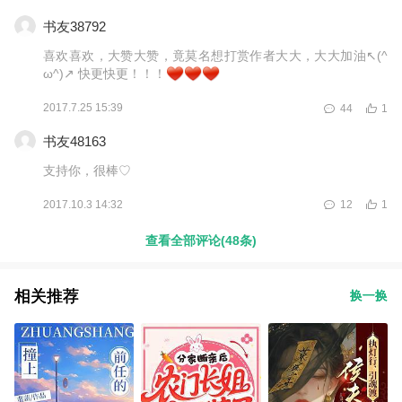
书友38792
喜欢喜欢，大赞大赞，竟莫名想打赏作者大大，大大加油↖(^
ω^)↗ 快更快更！！！
2017.7.25 15:39
44
1
书友48163
支持你，很棒♡
2017.10.3 14:32
12
1
查看全部评论(48条)
相关推荐
换一换