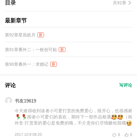
目录
共92章
最新章节
第92章星辰皓月
新
第91章番外二：一枚创可贴
新
第90章番外一：求婚记
新
评论
写评论
书友19619
今天难得收到读者小可爱打赏的免费爱心，很开心，也很感谢
感谢小可爱们的喜欢，期待下一部作品相遇
（画
外音:打赏里的爱心是免费的哦，不介意你们尽情砸给我哦
）
2017.10.8 08:20
8
0