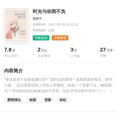
时光与你两不负
薏默年
更新时间：2017-09-26 02:10:15
青春校园
|
连载
书旗原创
全网首发
7.8
2
3
27
分
万人
万
万字
25人点评
正在阅读
人气值
字数
内容简介
“谁说富家千金都是傻白甜?”“我向往的爱情一直都是旗鼓相当，势均
力敌。”远从国外回国上学的上官晓韵，她是一个富家千金。她回国
为了寻找曾经陪在她身边的大哥哥，却在寻找过程中经历了许多故
事，收获了许多情感。而她并不像一般的富家女一样，她有她的人
爱恨情仇
校园
宠妻
轻松
生观，爱情观和价值观。而她刚好遇见的那个他，同样让人……期
待万分，最后的最后，她和他，她和他们，终是完成了一场青春的
谢幕。