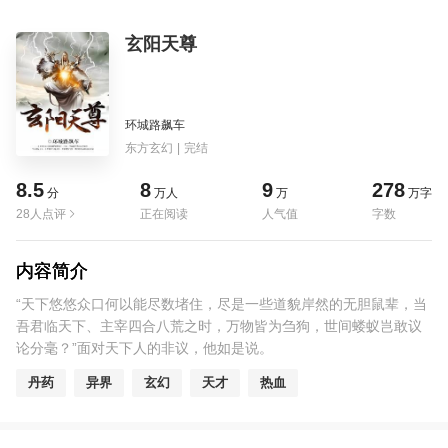
玄阳天尊
环城路飙车
东方玄幻
|
完结
8.5
8
9
278
分
万人
万
万字
28人点评
正在阅读
人气值
字数
内容简介
“天下悠悠众口何以能尽数堵住，尽是一些道貌岸然的无胆鼠辈，当
吾君临天下、主宰四合八荒之时，万物皆为刍狗，世间蝼蚁岂敢议
论分毫？”面对天下人的非议，他如是说。
丹药
异界
玄幻
天才
热血