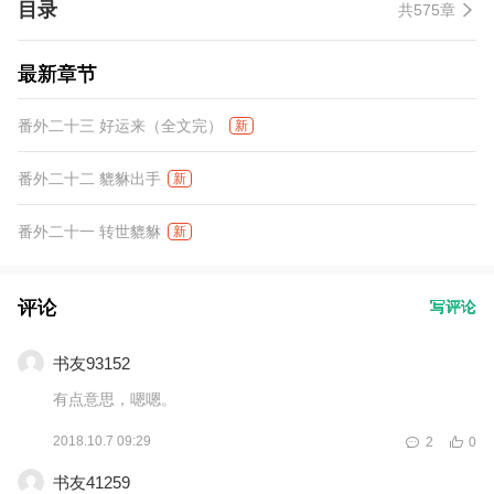
目录
共575章
最新章节
番外二十三 好运来（全文完）
新
番外二十二 貔貅出手
新
番外二十一 转世貔貅
新
评论
写评论
书友93152
有点意思，嗯嗯。
2018.10.7 09:29
2
0
书友41259