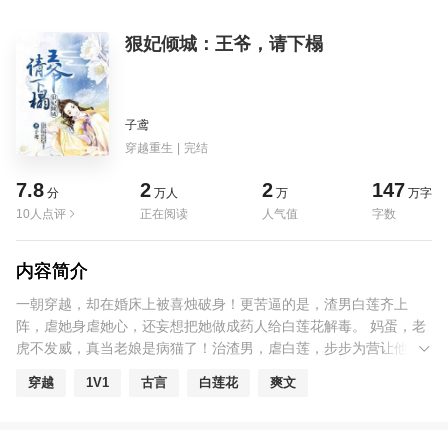
狠妃倾城：王爷，请下榻
子鸢
穿越重生
|
完结
7.8
2
2
147
分
万人
万
万字
10人点评
正在阅读
人气值
字数
内容简介
一朝穿越，却在婚床上被喜烛破身！更苦逼的是，渣男白莲齐上
阵，虐她身虐她心，还妄想把她做成药人给白莲花解毒。 妈蛋，老
虎不发威，真当老娘是病猫了！治渣男，虐白莲，步步为营让他们
知道花儿为什么这样红。可是……这夜夜爬床压上身的王爷是个什
穿越
1V1
古言
白莲花
爽文
么鬼？