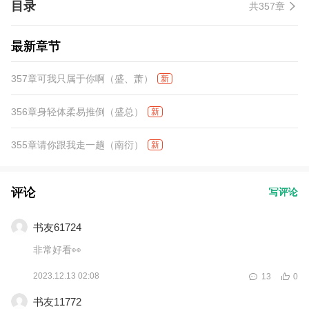
目录
共357章
了九个字，那时候他才知道，自己究竟失去了什么。 ……时过境
迁，蓦然回首，才发现，这世间，面孔千万，你最好看。
最新章节
357章可我只属于你啊（盛、萧）
新
356章身轻体柔易推倒（盛总）
新
355章请你跟我走一趟（南衍）
新
评论
写评论
书友61724
非常好看👀
2023.12.13 02:08
13
0
书友11772