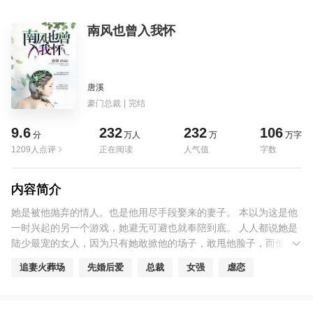
南风也曾入我怀
唐溪
豪门总裁
|
完结
9.6
232
232
106
分
万人
万
万字
1209人点评
正在阅读
人气值
字数
内容简介
她是被他抛弃的情人。也是他用尽手段娶来的妻子。 本以为这是他
一时兴起的另一个游戏，她避无可避也就奉陪到底。 人人都说她是
陆少最宠的女人，因为只有她敢掀他的场子，敢甩他脸子，而他始
终微笑着说她开心就好。 但是只有她自己知道，她是他最憎恶反感
追妻火葬场
先婚后爱
总裁
女强
虐恋
的女人，因为他眼睛一眨不眨就把她丢在荒山野岭不闻不问，为了
逼她无所不用其极。 后来他如愿以偿，她被扫下堂，那天下了大
雨，她身下鲜血淋漓，脸上分不清是雨水还是泪水，却笑着对他说