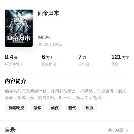
仙帝归来
西街许少
现代修真
|
完结
8.4
6
7
121
分
万人
万
万字
47人点评
正在阅读
人气值
字数
内容简介
仙界与凡间又何须计较，此情和彼情是一样缘愁，手握金樽，酒入
豪肠，酿成月光，啸成剑气，吐一口，撼动半个九州……
扮猪吃虎
修炼
仙侠
霸气
热血
目录
共394章