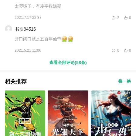
太啰嗦了，有凑字数嫌疑
2021.7.17 22:37
2
0
书友94516
开口闭口就是五百年仙帝
2021.5.21 11:06
0
0
查看全部评论(58条)
相关推荐
换一换