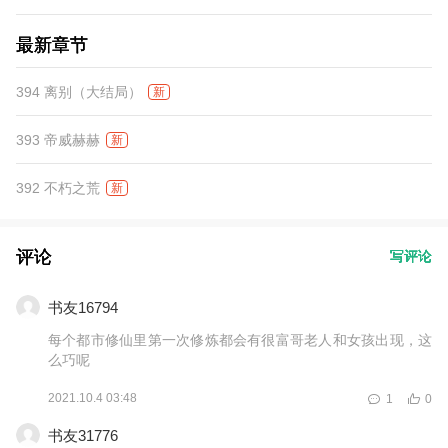
最新章节
394 离别（大结局）
新
393 帝威赫赫
新
392 不朽之荒
新
评论
写评论
书友16794
每个都市修仙里第一次修炼都会有很富哥老人和女孩出现，这
么巧呢
2021.10.4 03:48
1
0
书友31776