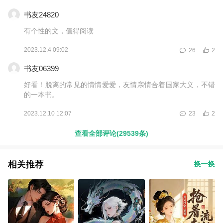
一样也不确定，但不会草率对待大家喜欢的角色。再次向大家
书友24820
道歉。就像我在Weibo 说的那样，这是一本关于&ldquo;选择&
rdquo;的书，每个角色选择了自己的路，选择需要勇气，我希
有个性的文，值得阅读
望自己也有勇气，我选择不让现实生活中的事打搅自己写作，
我不会辜负你们的喜爱的，在我还没有名气时，是你们一票票
2023.12.4 09:02
26
2
支持我，你们是我写书这么多年来最宝贵的财富，我很珍惜大
家对我的喜爱，每一条书评我都有认真看，谢谢大家把我拉回
书友06399
来😄爱你们每一个人，爱你们每一天，爱我笔下每一个人物。
好看！脱离的常见的情情爱爱，友情亲情合着国家大义，不错
的一本书。
2023.12.10 12:07
23
2
查看全部评论(29539条)
相关推荐
换一换