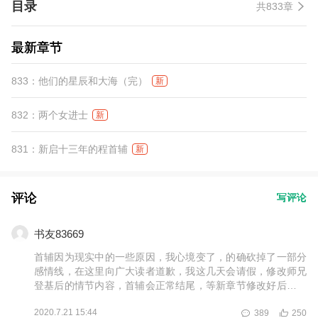
目录
共833章
最新章节
833：他们的星辰和大海（完）
新
832：两个女进士
新
831：新启十三年的程首辅
新
评论
写评论
书友83669
首辅因为现实中的一些原因，我心境变了，的确砍掉了一部分
感情线，在这里向广大读者道歉，我这几天会请假，修改师兄
登基后的情节内容，首辅会正常结尾，等新章节修改好后，一
起上传覆盖旧的内容，大家到时候可以重新阅读，首辅还有几
2020.7.21 15:44
389
250
十万字的内容，我会写的圆满些，结局走向知否和现在透漏的