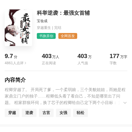
科举逆袭：最强女首辅
宝妆成
穿越重生
|
完结
书旗原创
全网首发
9.7
403
403
177
分
万人
万
万字
4861人点评
正在阅读
人气值
字数
内容简介
程卿穿越了。 开局死了爹，一个柔弱娘，三个美貌姐姐，而她是程
家鼎立门户的独子……程卿低头看了看自己，不知是哪里出了问
题。 程家群狼环伺，换了芯子的程卿给自己定下两个小目标： 第
一，继续女扮男装，努力科举入仕。 第二，保住自己的性别秘密，
穿越
逆袭
古言
女强
轻松
要位列人臣，也要寿终正寝！