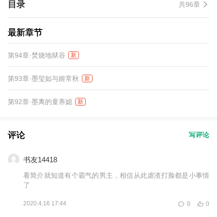
目录
共96章
最新章节
第94章·焚烧地狱谷
新
第93章·墨玺如与姬常秋
新
第92章·墨离的童养媳
新
评论
写评论
书友14418
看简介就知道有个霸气的男主，相信从此虐渣打脸都是小事情
了
2020.4.16 17:44
0
0