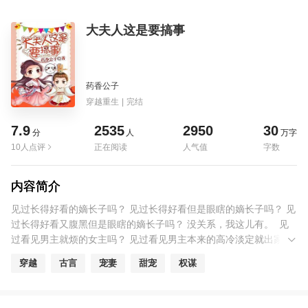
大夫人这是要搞事
药香公子
穿越重生
|
完结
7.9
2535
2950
30
分
人
万字
10人点评
正在阅读
人气值
字数
内容简介
见过长得好看的嫡长子吗？ 见过长得好看但是眼瞎的嫡长子吗？ 见
过长得好看又腹黑但是眼瞎的嫡长子吗？ 没关系，我这儿有。 见
过看见男主就烦的女主吗？ 见过看见男主本来的高冷淡定就出家了
的女主吗？ 见过看见男主就想躲结果躲到他怀里还不自觉的女主
穿越
古言
宠妻
甜宠
权谋
吗？ 不要紧，我这儿都有。