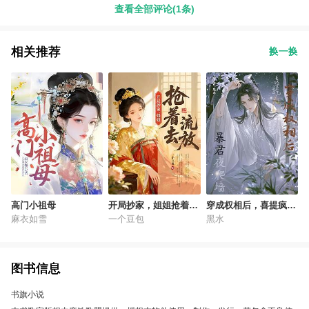
查看全部评论(1条)
相关推荐
换一换
高门小祖母
开局抄家，姐姐抢着去
穿成权相后，喜提疯批
流放
暴君夜爬墙
麻衣如雪
一个豆包
黑水
图书信息
书旗小说