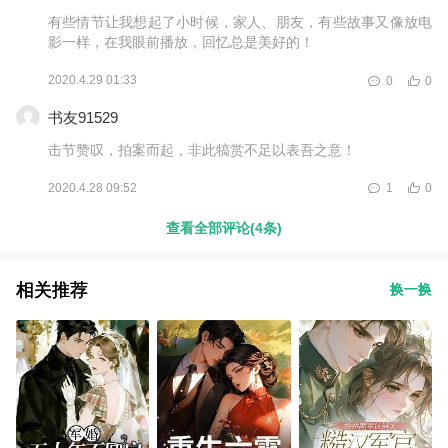
有些情节让我想起了小时候，家人、朋友，有些故事又像放电
影一样，在我眼前播放，回忆总是美好的！
2020.4.29 01:33
0
0
书友91529
击节赞叹，拍案而起，非此犒赏不足以表吾之意！
2020.4.28 09:52
1
0
查看全部评论(4条)
相关推荐
换一换