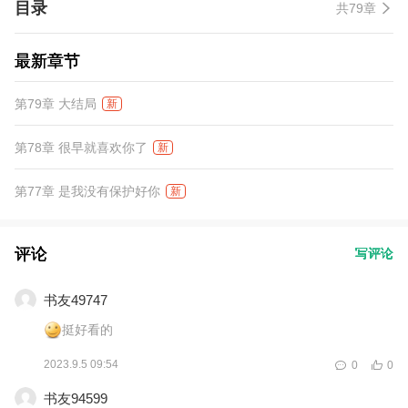
目录
共79章
最新章节
第79章 大结局
新
第78章 很早就喜欢你了
新
第77章 是我没有保护好你
新
评论
写评论
书友49747
挺好看的
2023.9.5 09:54
0
0
书友94599