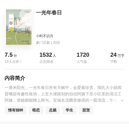
一光年春日
小时不识月
豪门总裁
|
完结
7.5
1532
1720
24
分
人
万字
10人点评
正在阅读
人气值
字数
内容简介
一厘米阳光，一光年春日所有天赋中，会爱最珍贵。闻氏大小姐闻
昔嘴甜有趣性格俏，上至大佬级别的伯伯阿姨下至小区里的清洁工
阿姨，谁她都能聊上两句。安城名流圈里难得的一股清流，专注致
力于修炼成五美四好社会主义好青年一枚。刚回国就声名远扬的江
情有独钟
暗恋
总裁
学生
甜宠
氏太子江逸之没有那么好糊弄。差一片叶落地，也算你没陪我过完
这个秋。