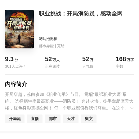
职业挑战：开局消防员，感动全网
哒哒泡泡糖
都市异能
|
完结
9.3
52
52
168
分
万人
万
万字
361人点评
正在阅读
人气值
字数
内容简介
开局穿越，苏白参加《职业传承》节目。 觉醒“最强职业大师”系
统。 选择牺牲率最高职业——消防员！ 奔赴火海，徒手攀爬摩天大
楼，红色身影震撼全网！ 每一个职业都值得我们尊重。 在这个人人
都不愿意选择危险职业的世界，苏白要用自己的行动，向所有人宣
开局流
直播
都市
天才
爽文
告！ 哪有什么岁月静好，是他们在替你们负重前行！ 【缉毒警察】
【护林员】【爆破员】【律师】…… （极致爽文，有感动、有温
馨、绝对不虐）