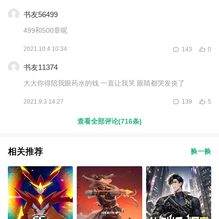
书友56499
499和500章呢
2021.10.4 10:34
143
0
书友11374
大大你得陪我眼药水的钱 一直让我哭 眼睛都哭发炎了
2021.9.3 14:27
139
5
查看全部评论(716条)
相关推荐
换一换