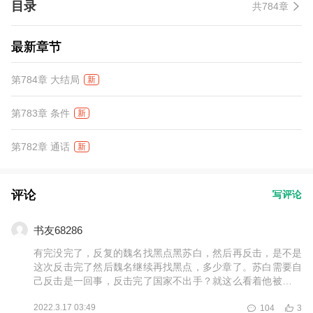
目录
共784章
最新章节
第784章 大结局
新
第783章 条件
新
第782章 通话
新
评论
写评论
书友68286
有完没完了，反复的魏名找黑点黑苏白，然后再反击，是不是
这次反击完了然后魏名继续再找黑点，多少章了。苏白需要自
己反击是一回事，反击完了国家不出手？就这么看着他被黑？
苏白都反击了还不出手？给国家贡献不少吧，就这么看着魏名
2022.3.17 03:49
104
3
蹦跶？