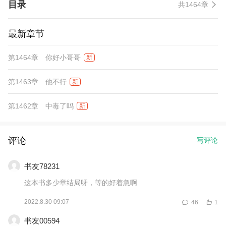
目录
共1464章
最新章节
第1464章 你好小哥哥
新
第1463章 他不行
新
第1462章 中毒了吗
新
评论
写评论
书友78231
这本书多少章结局呀，等的好着急啊
2022.8.30 09:07
46
1
书友00594