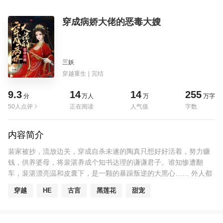
穿成病娇大佬的恶毒大嫂
三妖
穿越重生
|
完结
9.3
14
14
255
分
万人
万
万字
50人点评
正在阅读
人气值
字数
内容简介
裴家被抄，流放边关，穿成自杀未遂的陶真只想好好活着，努力赚
钱，供养婆母，将裴湛养成个知书达理的谦谦君子。谁知惨遭翻
车，裴湛漂亮温和皮囊下，是一颗的暴躁叛逆的大黑心…… 外人都
说，裴二公子温文尔雅，谦和有礼，是当今君子楷模。只有陶真知
穿越
HE
古言
黑莲花
甜宠
道，裴湛是朵黑的不能再黑的黑莲花，从他们第一次见面他要掐死
她的时候就知道了。