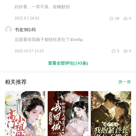
好好看，一章不落。挺幽默的
2022.9.1 16:02
28
0
书友98145
后面看得我脑子都快给系住了&hellip;
2023.10.27 13:23
5
0
查看全部评论(143条)
相关推荐
换一换