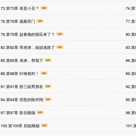
73.第73章 谁是小丑？
74.
76.第76章 撬厕所门
77.
79.第79章 赵春梅的报应来了？
80.
82.第82章 乖弟弟，姐姐迷路了
83.
85.第85章 弟弟，帮我下
86.
88.第88章 针锋相对！
89.
91.第91章 扮三姐男朋友
92.
94.第94章 愤怒的陈州翔
95.
97.第97章 影后顾烟
98.
100.第100章 四姐顾烟
101