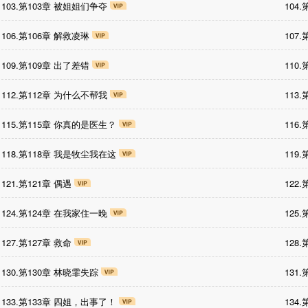
103.第103章 被姐姐们争夺
104
106.第106章 解救凌琳
107
109.第109章 出了差错
110
112.第112章 为什么不帮我
113
115.第115章 你真的是医生？
116
118.第118章 我是牧尘我在这
119
121.第121章 偶遇
122
124.第124章 在我家住一晚
125
127.第127章 救命
128
130.第130章 林晓霏失踪
131
133.第133章 四姐，出事了！
134