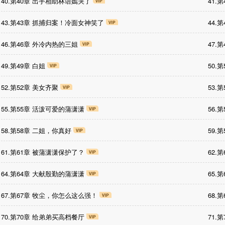
40.第40章 出手相助林语嫣哭了
41
43.第43章 抓捕归案！冷面女神笑了
44
46.第46章 外冷内热的三姐
47.
49.第49章 白姐
50.
52.第52章 美女齐聚
53.
55.第55章 活泼可爱的蒲潇潇
56.
58.第58章 二姐，你真好
59.
61.第61章 被蒲潇潇保护了？
62.
64.第64章 大献殷勤的蒲潇潇
65.
67.第67章 牧尘，你怎么这么强！
68.
70.第70章 给弟弟买高档餐厅
71.