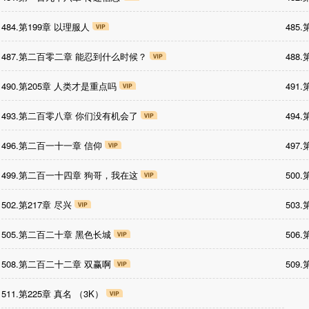
484.第199章 以理服人
485
487.第二百零二章 能忍到什么时候？
488
490.第205章 人类才是重点吗
491
493.第二百零八章 你们没有机会了
494
496.第二百一十一章 信仰
497
499.第二百一十四章 狗哥，我在这
500
502.第217章 尽兴
503
505.第二百二十章 黑色长城
506
508.第二百二十二章 双赢啊
509
511.第225章 真名 （3K）