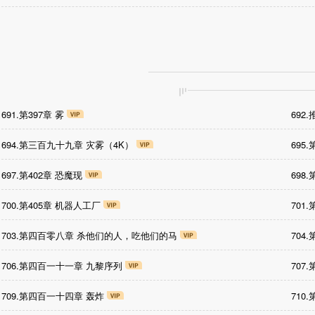
691.第397章 雾
692
694.第三百九十九章 灾雾（4K）
695
697.第402章 恐魔现
698
700.第405章 机器人工厂
701
703.第四百零八章 杀他们的人，吃他们的马
704
706.第四百一十一章 九黎序列
707
709.第四百一十四章 轰炸
710