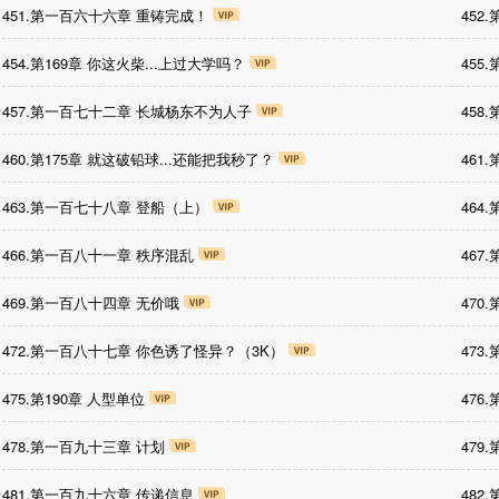
451.第一百六十六章 重铸完成！
452
454.第169章 你这火柴...上过大学吗？
455
457.第一百七十二章 长城杨东不为人子
458
460.第175章 就这破铅球...还能把我秒了？
46
463.第一百七十八章 登船（上）
464
466.第一百八十一章 秩序混乱
467
469.第一百八十四章 无价哦
470
472.第一百八十七章 你色诱了怪异？（3K）
473
475.第190章 人型单位
476
478.第一百九十三章 计划
479
481.第一百九十六章 传递信息
482