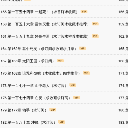
155.第一百五十四章 一起死！（求首订求收藏）
15
158.第一百五十六章 雷剑灭世（求订阅求收藏求推荐）
15
161.第一百五十九章 婷哥牛逼（求订阅求推荐求收藏）
16
164.第162章 墓中死灵（求订阅求收藏求月票）
16
167.第165章 太阳王国（求订阅）
168
170.第168章 诅咒和馈赠（求收藏求订阅求推荐）
17
173.第一百七十一章 山中老人（求订阅）
174
176.第一百七十四章 亡灵（求收藏求订阅）
177
179.第177章 动手（求订阅）
180
182.第一百八十章 冲锋（求订阅）
183