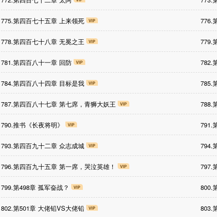
775.第四百七十五章 上来领死
776
778.第四百七十八章 无冕之王
77
781.第四百八十一章 回防
782
784.第四百八十四章 目标是我
785
787.第四百八十七章 第七席，青狮大妖王
788
790.推书《长夜将明》
791
793.第四百九十二章 众志成城
79
796.第四百九十五章 第一席，哭泣英雄！
797
799.第498章 孤军奋战？
800
802.第501章 大佬铅VS大佬铅
803