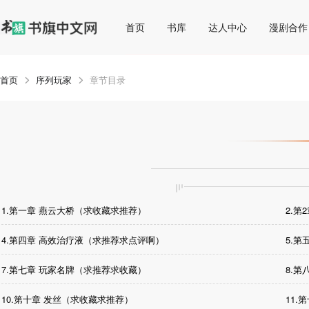
首页
书库
达人中心
漫剧合作
首页
序列玩家
章节目录
1.第一章 燕云大桥（求收藏求推荐）
2.第
4.第四章 高效治疗液（求推荐求点评啊）
5.
7.第七章 玩家名牌（求推荐求收藏）
8.
10.第十章 发丝（求收藏求推荐）
11.