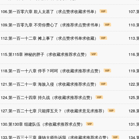
106.第一百零六章 欺人太甚了（求点赞求收藏求书单）
10
109.第一百零九章 不劳你费心了（求推荐求点赞求书单）
11
112.第一百一十二章 摊上事了（求点赞求书单求收藏）
113
115.第115章 神秘的胖子（求收藏求推荐求点赞）
11
118.第一百一十八章 停手？呵呵（求收藏求推荐求点赞）
11
121.第一百二十一章 海族入侵（求收藏求推荐求点赞）
12
124.第一百二十四章 持久战（求收藏求推荐求点赞）
12
127.第一百二十七章 只能撑五天？（求收藏求意见求推荐）
12
130.第130章 组建队伍（求收藏求推荐求点赞）
13
133.第一百三十三章 康纳大师告诉我（求收藏求推荐求点赞）
13