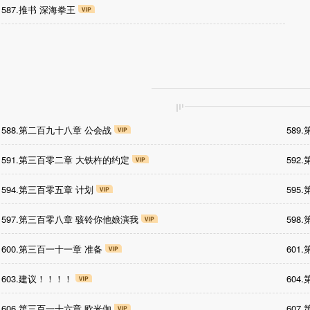
587.推书 深海拳王
588.第二百九十八章 公会战
589
591.第三百零二章 大铁杵的约定
592
594.第三百零五章 计划
595
597.第三百零八章 骇铃你他娘演我
598
600.第三百一十一章 准备
601
603.建议！！！！
604
606.第三百一十六章 欧米伽
607