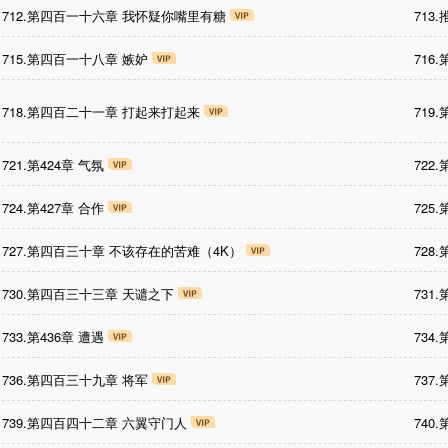
712.第四百一十六章 我怀疑你嘴里有糖
713
715.第四百一十八章 嫉妒
716
718.第四百二十一章 打起来打起来
719
721.第424章 气氛
722
724.第427章 合作
725
727.第四百三十章 不该存在的苦难（4K）
728
730.第四百三十三章 天谴之下
731
733.第436章 遭遇
734
736.第四百三十九章 将军
737
739.第四百四十二章 六翼守门人
740