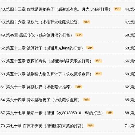
43.第四十三章 你就是馋她身子（感谢旭有鬼、月光luna的打赏）
44
46.第四十六章 吸欧气（求推荐求收藏求投资）
47
49.第49章 瘟疫传说（感谢沧月溟的打赏）
50.
52.第五十二章 被算计了（感谢月光luna的打赏）
53
55.第五十五章 夜探长寿坊（感谢鸿鸣啸天歌的打赏）
56.
58.第五十八章 被剧情人物先算计了（求收藏求点评）
59.
61.第六十一章 奖励抉择（求收藏求推荐）
62
64.第六十四章 骨灰都给扬了（求收藏求点评）
65
67.第六十七章 最后一步（感谢书友201805010…53的打赏）
68.
70.第七十章 百寅不灭骑（感谢默陌末莫的打赏）
71