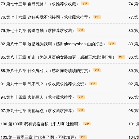
73.第七十三章 自寻死路！（求推荐求收藏）
74
76.第七十六章 这任务我不想接啊（求收藏求推荐）
77
79.第七十九章 传送卷轴（求推荐求收藏）
80
82.第八十二章 这是难为我啊（感谢gloomyshan-山的打赏）
83
85.第八十五章 狙击（为沧月溟的女装加更，感谢王水君泪打赏）
86
88.第八十八章 什么鬼弓兵（感谢陈奇啧啧的打赏）
89.
91.第九十一章 气不气？（求收藏求推荐求投资）
92
94.第九十四章 火焰巨人（求收藏求推荐）
95
97.第九十七章 离他远点（求收藏求推荐）
98
100.第100章 我有资格自私（来人啊 吐槽啊）
10
103.第一百零三章 时代变了啊（万收加更）
10