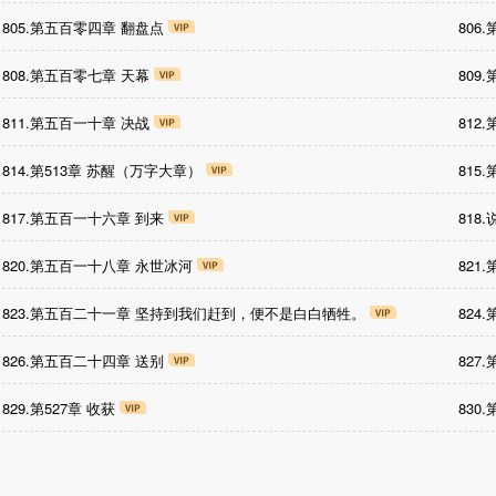
805.第五百零四章 翻盘点
806
808.第五百零七章 天幕
809
811.第五百一十章 决战
812
814.第513章 苏醒（万字大章）
815
817.第五百一十六章 到来
818
820.第五百一十八章 永世冰河
821
823.第五百二十一章 坚持到我们赶到，便不是白白牺牲。
824
826.第五百二十四章 送别
827
829.第527章 收获
830