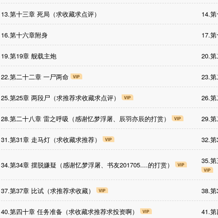
13.第十三章 死局（求收藏求点评）
14.
16.第十六章附身
17
19.第19章 舰载主炮
20.
22.第二十二章 一尸两命
23
25.第25章 两段尸（求推荐求收藏求点评）
26
28.第二十八章 雷之呼吸（感谢忆梦浮屠、辰羽亦辰的打赏）
29.
31.第31章 走马灯（求收藏求推荐）
32.
35.
34.第34章 摆脱嫌疑（感谢忆梦浮屠、书友201705....的打赏）
37.第37章 比试（求推荐求收藏）
38
40.第四十章 任务准备（求收藏求推荐求投资啊）
41.