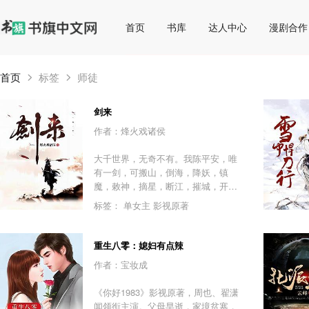
首页
书库
达人中心
漫剧合作
首页
标签
师徒
剑来
作者：烽火戏诸侯
大千世界，无奇不有。我陈平安，唯
有一剑，可搬山，倒海，降妖，镇
魔，敕神，摘星，断江，摧城，开
天！我叫陈平安，平平安安的平安，
标签：
单女主
影视原著
我是一名剑客。
重生八零：媳妇有点辣
作者：宝妆成
《你好1983》影视原著，周也、翟潇
闻领衔主演。父母早逝，家境贫寒，