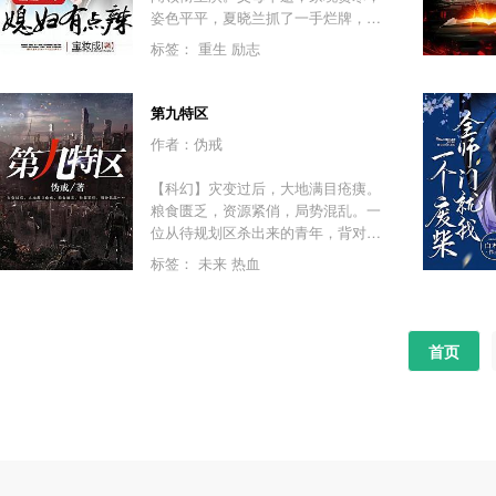
姿色平平，夏晓兰抓了一手烂牌，奋
斗了小20年，她当上跨国公司高管，
标签：
重生
励志
终于将人生的逆境理顺了……一觉醒
来发现自己重生到了80年代，也叫夏
晓兰，还长了一张祸国殃民的脸。同
第九特区
名同姓的“夏晓兰”拿了一副好牌，却迫
作者：伪戒
于流言。手腕强，性格辣的夏晓兰接
过这烂摊子，踩极品，虐渣渣，牵手
【科幻】灾变过后，大地满目疮痍。
那对她一见钟情的痞子男，在80年代
粮食匮乏，资源紧俏，局势混乱。一
混的风生水起！PS：新书《科举逆
位从待规划区杀出来的青年，背对着
袭：最强女首辅》已发布！
漫天黄沙，孤身来到九区谋生，却不
标签：
未来
热血
曾想偶然结识三五好友，一念之差崛
起于乱世，开启了一段传奇故事……
首页