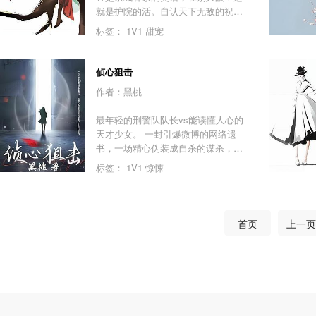
就是护院的活。自认天下无敌的祝长
乐不以为耻，反以为荣。不是谁都能
标签：
1V1
甜宠
护住自家院子的，她就能！特别能！
还敢为了自家院子把京城都掀了！不
服，试试？
侦心狙击
作者：黑桃
最年轻的刑警队队长vs能读懂人心的
天才少女。 一封引爆微博的网络遗
书，一场精心伪装成自杀的谋杀，让
他们相遇。 他们是最默契的组合，探
标签：
1V1
惊悚
案窥心 透着怪异的诱奸案、天台上的
秘密、寂寞芳心的温柔冢、绝味包
子、失踪少女……案情扑朔迷离，真
相细思极恐。 沐阳笔记本上的神秘图
首页
上一页
腾，牵出林澈背负的陈年悬案钉在墙
上的尸体，祭祀般的凶案现场。为了
找到真相，林澈不得不亲手撕开沐阳
的童年创伤…… （主线破案，支线情
感，甜！）