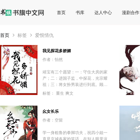
首页
书库
达人中心
漫剧合作
首页
标签
爱恨情仇
我见探花多娇媚
作者：怡然
靖宝有三个愿望：一：守住大房的家
产；二：进国子监，中探花，光宗耀
祖；三：将女扮男装进行到底。顾大
人也有三个愿望：一：帮某人守住家
标签：
重生
爽文
产；二：帮某人中探花；三：把女扮
男装的探花叼回家，做镇宅夫人！
幺女长乐
作者：空留
学一身粗鲁的拳脚功夫，祝四小姐一
直是京城各家的笑话，在别人眼里这