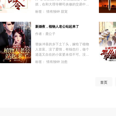
绝对不虐）
抓，在和大理寺卿司炎修的交易中，
破获一起起耸人听闻的惊天大案。 贡
标签：
情有独钟
甜宠
品女尸、荆州老妇...随着更多的案件
一一破获，一段隐藏在十几年前的惊
世秘闻终于浮出水面。
新婚夜，植物人老公站起来了
作者：鹿公子
替妹冲喜的乡下土丫头，嫁给了植物
人首富。没了爱情，有钱也行，做个
逍遥又自在的小富婆未偿不可。没想
到，植物人老公突然站起来了。“听
标签：
情有独钟
治愈
说，你到处跟人说，我中看不中用？
还要跟我离婚？”林浅浅：“没有，绝对
没有，深爷路子野，技术好，在下甘
拜下风。”“不想离婚了？”林浅浅：“干
首页
嘛跟钱过不去。”一场基于交易的婚
姻，却成了爱情的天花板。请大家支
持新书《新婚夜，病秧子老公让我孕
吐了》