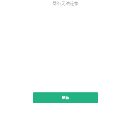
网络无法连接
刷新
下载书旗小说看全本