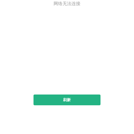
网络无法连接
刷新
下载书旗小说看全本