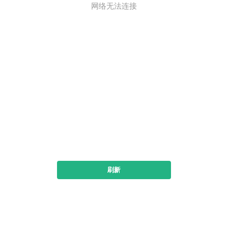
网络无法连接
刷新
下载书旗小说看全本