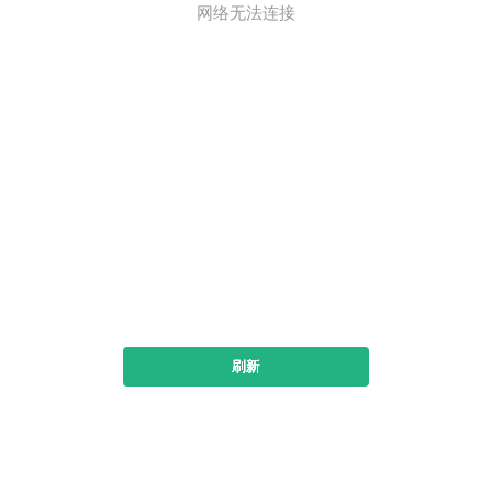
网络无法连接
刷新
下载书旗小说看全本