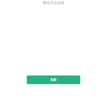
网络无法连接
刷新
下载书旗小说看全本