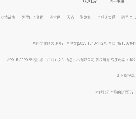
联系我们
关于书旗
友情链接：
阿里巴巴集团
淘宝网
天猫
聚划算
全球速卖通
阿里巴巴
网络文化经营许可证 粤网文[2023]1543-112号
粤ICP备130784
©2015-2020 至远悦读（广州）文学信息技术有限公司 版权所有
客服电话：400-1
廉正举报网址 htt
本站部分作品的封面设计