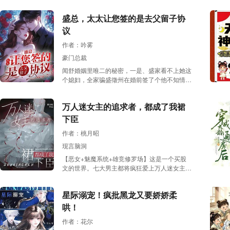
弟瘦削狼狈，眼神阴鸷晦暗、雪亮如狼。系
已知结果的情况下反复拼凑经过，就算她已经很
统：“这是你徒儿，你要虐待他，凌辱他，确保
小心了，还是被刑严这家伙盯得死死的。他
盛总，太太让您签的是去父留子协
他尽快黑化。”穿越之前是小学班主任的应亦
说：“我只相信科学！谁要是在我组里搞那些歪
淮：……天杀的，有人要害我家乖崽！应亦淮明
议
门儿邪道我亲自把他关起来！”后来，关是关起
面上严苛无情摆大烂，背地里尽心尽力惯孩子。
来了，不过刑严是把晏紫关到了自己家里。一个
作者：吟雾
可一不小心，徒儿还是黑化了。黑化成了长出狼
刑侦专家，一个玄学大家，两人联手，终于为晏
耳狼尾的阴郁狼妖。应·究极毛绒控·亦淮：……
豪门总裁
紫的父亲昭雪。最终，晏紫用无数铁案，让曾被
天杀的，徒儿好可爱，我师德不保了。*应亦淮
斥为无稽之谈的能力，成为了写入教材的特殊刑
闻舒婚姻里唯二的秘密，一是、盛家看不上她这
暗自忏悔，骂自己是个畜牲。直到师门历练，应
侦技术。
个媳妇，全家骗盛徵州在婚前签了个他不知情的
亦淮与徒儿佘寒序一同坠入幻境。幻境里，徒儿
离婚协议。他们的婚姻仅能维持七年。二是……
最深的心魔，竟是自己和师尊的大婚现场。应亦
她背着盛徵州偷生了个女儿。七年婚姻，盛徵州
淮大惊：完了，教育生涯滑铁卢了！应亦淮慌不
万人迷女主的追求者，都成了我裙
从不知他还有个五岁孩子。原以为七年时间，她
择路转头就跑，却被徒儿牢牢禁锢在怀中。灼热
全心全意付出总能焐热盛徵州的心。却在距离离
下臣
气息扑在颈侧。佘寒序声音低哑缱绻：“真的不
婚协议生效前三个月，她才悚然发现丈夫也有秘
喜欢我了吗，师尊？”毛茸茸的狼尾钻进了应亦
作者：桃月昭
密。——他心里的朱砂痣，是自己的弟妹。七年
淮怀中。彻底被吃干抹净前，应亦淮呜咽着，痛
付出宛若一场荒诞滑稽的笑话！闻舒心如死灰，
现言脑洞
心疾首地把脸埋进了蓬松柔软的狼尾里。造孽
决心不再坦白他们有个孩子。果断离婚，洒脱去
啊！但是……他真的无法拒绝毛绒绒啊！【沙雕
【恶女+魅魔系统+雄竞修罗场】这是一个买股
父留子！只当他是个会喘气的试管工具！直到，
+微酸涩+互宠+前世今生+he】
文的世界。七大男主都将疯狂爱上万人迷女主，
闻舒从被嗤之以鼻的家庭主妇重回巅峰成最年轻
向她俯首称臣，献上顶级资源。但可惜——米珂
的医学奖得主！曾经那个百般漠视她的男人终于
只是女主的炮灰闺蜜。女主扛不动的行李，她
知晓她早就决心离婚，早已不再要他。女儿的存
星际溺宠！疯批黑龙又要娇娇柔
扛。女主生病难受，她照顾跑腿。最后女主被变
在也曝光天下。向来薄情寡欲的男人将她堵在众
态跟踪，她前去陪伴，却身中数十刀，倒在血泊
哄！
目睽睽之下，咬牙切齿问：“离婚？去父留子？
里。而女主见状，却只依偎在某男主怀里，娇柔
老婆，你是想要我命吗？”闻舒牵着女儿淡淡一
作者：花尔
可怜，“米珂一定会上天堂的。”重生觉醒，米珂
笑：“盛总，你听清楚，我女儿，姓霍，不是